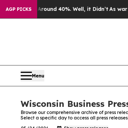
oor Around 40%. Well, it Didn’t
As war With Ir
AGP PICKS
Menu
Wisconsin Business Press
Browse our comprehensive archive of press relea
Select a specific day to access all press release