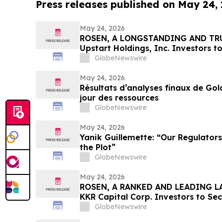
Press releases published on May 24,
May 24, 2026
ROSEN, A LONGSTANDING AND TRU
Upstart Holdings, Inc. Investors t
Important Deadline in Securities C
GlobeNewswire
May 24, 2026
Résultats d’analyses finaux de Go
jour des ressources
GlobeNewswire
May 24, 2026
Yanik Guillemette: “Our Regulator
the Plot”
GlobeNewswire
May 24, 2026
ROSEN, A RANKED AND LEADING LA
KKR Capital Corp. Investors to Se
Important Deadline in Securities C
GlobeNewswire