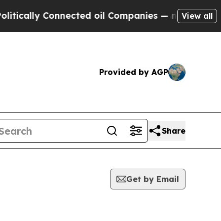
lly Connected oil Companies — not Taxpayers — th
View all
Provided by AGP
Share
Get by Email