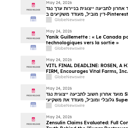
May 24, 2026
מועד אחרון לתביעה ייצוגית בניירות ערך נגד PINS: משרד עורכי
דין מוביל, מעודד משקיעים ב-Pinterest, Inc עם הפסדים של יותר
מ-100 אלף דולר לקבל ייעוץ משפטי לפני המועד החשוב ב-29 במאי
GlobeNewswire
בתביעה ייצוגית לניירות ערך – PIN…
May 24, 2026
Yanik Guillemette : « Le Canada po
technologiques vers la sortie »
GlobeNewswire
May 24, 2026
VITL FINAL DEADLINE: ROSEN, A
FIRM, Encourages Vital Farms, Inc.
Excess of $100K to Secure Counse
GlobeNewswire
26 Deadline in Securities Class Acti
- VITL
May 24, 2026
מועד אחרון חשוב לתביעה ייצוגית נגד SMCI: רוזן, משרד עורכי דין
גלובלי ומוביל, מעודד את משקיעי Super Micro Computer, Inc עם
דים של יותר מ-100 אלף דולר לקבל ייעוץ משפטי לפני המועד
GlobeNewswire
May 24, 2026
Zensulin Claims Evaluated: Full C