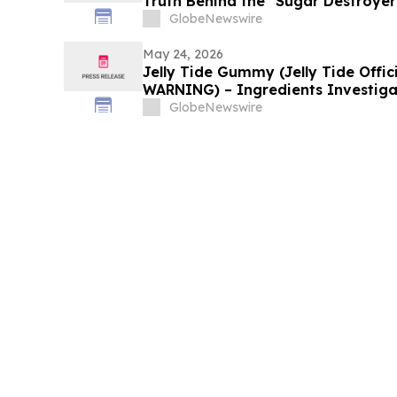
Truth Behind the "Sugar Destroyer
GlobeNewswire
May 24, 2026
Jelly Tide Gummy (Jelly Tide Offi
WARNING) – Ingredients Investig
GlobeNewswire