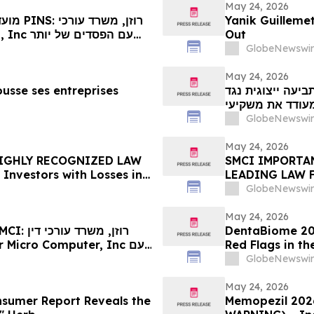
May 24, 2026
רוזן, 
Yanik Guilleme
Out
GlobeNewswir
May 24, 2026
usse ses entreprises
ד האחרון לתביעה ייצוגית נגד
מוכר מאוד , מעודד את משקיעי Vita
המועד האחרון החשוב
GlobeNewswir
שה לראשונה על ידי
המשרד– VIT…
May 24, 2026
 HIGHLY RECOGNIZED LAW
SMCI IMPORTAN
 Investors with Losses in
LEADING LAW FI
l Before Important May
Investors with 
GlobeNewswir
on First Filed by the Firm
Before Importa
– SMCI
May 24, 2026
DentaBiome 202
Red Flags in t
הפס
GlobeNewswir
החשוב ב-26 במאי בתביעה ייצוגית לניירות ערך – SMC…
May 24, 2026
onsumer Report Reveals the
Memopezil 2026