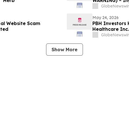
" Herb
WARNING) – Ing
GlobeNewswir
May 24, 2026
cial Website Scam
PBH Investors 
ated
Healthcare Inc.
GlobeNewswir
Show More