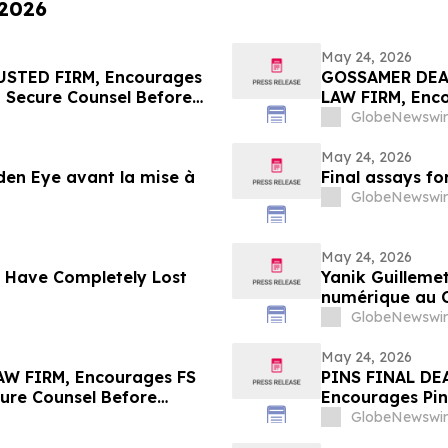
 2026
May 24, 2026
STED FIRM, Encourages
GOSSAMER DEA
o Secure Counsel Before
LAW FIRM, Enco
lass Action – UPST
Losses in Exce
GlobeNewswir
Important Dead
May 24, 2026
lden Eye avant la mise à
Final assays f
GlobeNewswir
May 24, 2026
s Have Completely Lost
Yanik Guilleme
numérique au 
GlobeNewswir
May 24, 2026
W FIRM, Encourages FS
PINS FINAL DE
cure Counsel Before
Encourages Pint
lass Action – FSK
$100K to Secur
GlobeNewswir
in Securities C