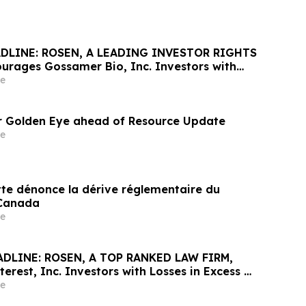
DLINE: ROSEN, A LEADING INVESTOR RIGHTS
urages Gossamer Bio, Inc. Investors with
ss of $100K to Secure Counsel Before
e
line in Securities Class Action – GOSS
or Golden Eye ahead of Resource Update
e
tte dénonce la dérive réglementaire du
Canada
e
ADLINE: ROSEN, A TOP RANKED LAW FIRM,
erest, Inc. Investors with Losses in Excess of
e Counsel Before Important May 29 Deadline
e
lass Action – PINS