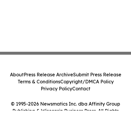
About
Press Release Archive
Submit Press Release
Terms & Conditions
Copyright/DMCA Policy
Privacy Policy
Contact
© 1995-2026 Newsmatics Inc. dba Affinity Group
Publishing & Wisconsin Business Press. All Rights
Reserved.
Cookie Settings / Your Privacy Choices