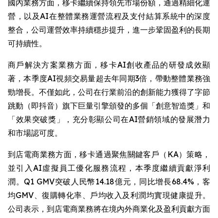
國內業務方面，移卡繼續保持領先市場份額，通過精細化運
營，以及AI在整體業務運營流程及支付結算系統中的深度
整合，公司運營效率持續穩步提升，進一步鞏固盈利的長期
可持續性。
商戶解決方案業務方面，移卡AI創收產品的研發成效顯
著，本季度AI視頻交易量超去年同期3倍，帶動整體業務強
勁增長。不僅如此，公司在行業前沿的創新能力獲得了字節
跳動（即抖音）旗下巨量引擎頒發的多個「創意智造獎」和
「效果突破獎」，充分彰顯公司在AI營銷領域的發展潛力
和市場認可度。
到店電商業務方面，移卡通過聚焦關鍵客戶（KA）策略，
並引入AI虛擬員工優化服務流程，本季度繼續貢獻淨利
潤。Q1 GMV突破人民幣14.18億元，同比增長68.4%，客
均GMV、復購轉化率、戶均收入及利潤均實現健康提升。
公司表示，到店電商業務將在境內外商業化及盈利貢獻方面