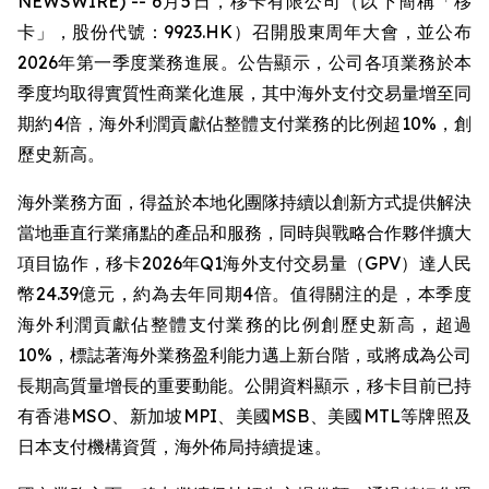
NEWSWIRE) -- 6月5日，移卡有限公司（以下簡稱「移
卡」，股份代號：9923.HK）召開股東周年大會，並公布
2026年第一季度業務進展。公告顯示，公司各項業務於本
季度均取得實質性商業化進展，其中海外支付交易量增至同
期約4倍，海外利潤貢獻佔整體支付業務的比例超10%，創
歷史新高。
海外業務方面，得益於本地化團隊持續以創新方式提供解決
當地垂直行業痛點的產品和服務，同時與戰略合作夥伴擴大
項目協作，移卡2026年Q1海外支付交易量（GPV）達人民
幣24.39億元，約為去年同期4倍。值得關注的是，本季度
海外利潤貢獻佔整體支付業務的比例創歷史新高，超過
10%，標誌著海外業務盈利能力邁上新台階，或將成為公司
長期高質量增長的重要動能。公開資料顯示，移卡目前已持
有香港MSO、新加坡MPI、美國MSB、美國MTL等牌照及
日本支付機構資質，海外佈局持續提速。