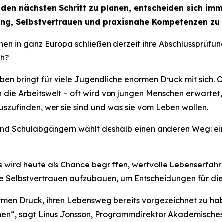
den nächsten Schritt zu planen, entscheiden sich imm
ung, Selbstvertrauen und praxisnahe Kompetenzen zu
chen in ganz Europa schließen derzeit ihre Abschlussprüfu
ch?
en bringt für viele Jugendliche enormen Druck mit sich. 
in die Arbeitswelt – oft wird von jungen Menschen erwarte
auszufinden, wer sie sind und was sie vom Leben wollen.
d Schulabgängern wählt deshalb einen anderen Weg: ein 
Es wird heute als Chance begriffen, wertvolle Lebenserfah
ge Selbstvertrauen aufzubauen, um Entscheidungen für die
men Druck, ihren Lebensweg bereits vorgezeichnet zu hab
nen“,
sagt Linus Jonsson, Programmdirektor Akademische