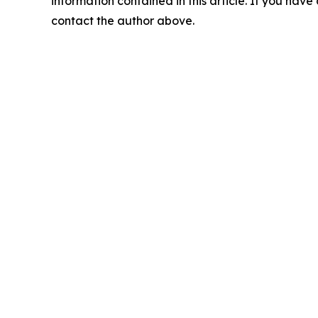
information contained in this article. If you have 
contact the author above.