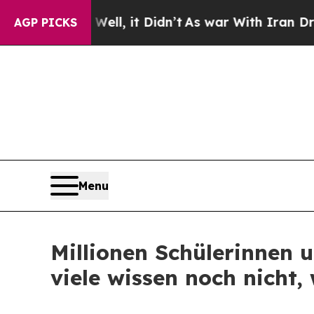
ell, it Didn’t
As war With Iran Drove oil Price
AGP PICKS
Menu
Millionen Schülerinnen 
viele wissen noch nicht,