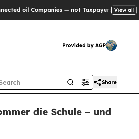
Companies — not Taxpayers — the Chance to Cash 
View all
Provided by AGP
Share
Sommer die Schule – und