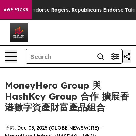
mocrats Endorse Rogers, Republicans Endorse Talarico
AGP PICKS
MoneyHero Group 與
HashKey Group 合作 擴展香
港數字資產財富產品組合
香港, Dec. 03, 2025 (GLOBE NEWSWIRE) --