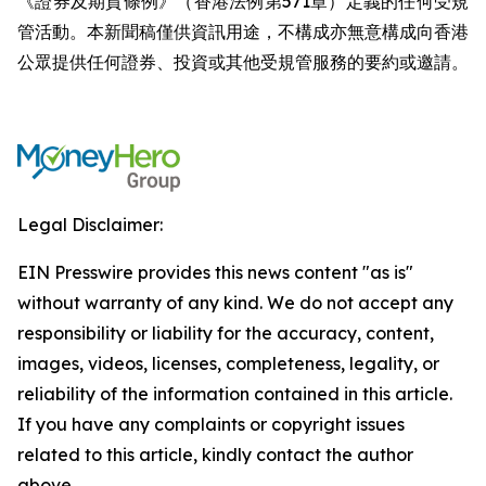
《證券及期貨條例》（香港法例第571章）定義的任何受規
管活動。本新聞稿僅供資訊用途，不構成亦無意構成向香港
公眾提供任何證券、投資或其他受規管服務的要約或邀請。
Legal Disclaimer:
EIN Presswire provides this news content "as is"
without warranty of any kind. We do not accept any
responsibility or liability for the accuracy, content,
images, videos, licenses, completeness, legality, or
reliability of the information contained in this article.
If you have any complaints or copyright issues
related to this article, kindly contact the author
above.