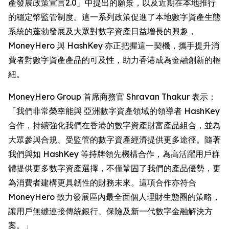
產發展政策宣言2.0」中提出的願景，以及近期在本地推行
的穩定幣監管制度。這一系列政策促進了本地數字資產生態
系統的蓬勃發展及大眾對數字資產日益增長的興趣，
MoneyHero 與 HashKey 亦正把握這一契機，攜手提升消
費者對數字資產產品的可及性，助力香港成為金融創新的樞
紐。
MoneyHero Group 首席商務官 Shravan Thakur 表示：
「我們非常榮幸能與 亞洲數字資產領域的領導者 HashKey
合作，持續強化我們在香港的數字資產財富產品組合，並為
大眾參與合規、受監管的數字資產經濟提供更多途徑。隨著
我們與如 HashKey 等持牌領先機構合作，為高活躍用戶群
體提供更多數字資產選擇，不僅鞏固了我們的產品優勢，更
為消費者建構更具韌性的財務未來。這項合作亦符合
MoneyHero 致力發展區內最全面個人理財生態圈的策略，
讓用戶無縫連接傳統銀行、保險及新一代數字金融解決方
案。」